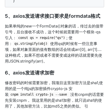
5、axios发送请求接口要求是formdata格式
如果单纯的new一个FormData()对象的话，传过去的值带
引号，后台接收不成功，这个时候就需要用一个模块-qs
引入：
; 使
const qs = require("qs")
用：
使用qs的时候有一些注意事
qs.stringify(obj)
项，如果对象里面的值有数组的话会转成arr[0], arr[1]….
这种格式，如果不想或者不需要变成这样的话就需要先使
用JSON.stringify(arr)。
6、axios发送请求加密
修改密码的时候需要加密，我项目这里加密方法是sha1,使
用的是一个纯js的加密插件crypto-js 安
装
没有cnpm的话需要
cnpm install crypto-js --save 
先安装cnpm， 我这里用的是sha1加密，就只说sha1的使
用了，其他加密方法，比如md5之类的类似。 引