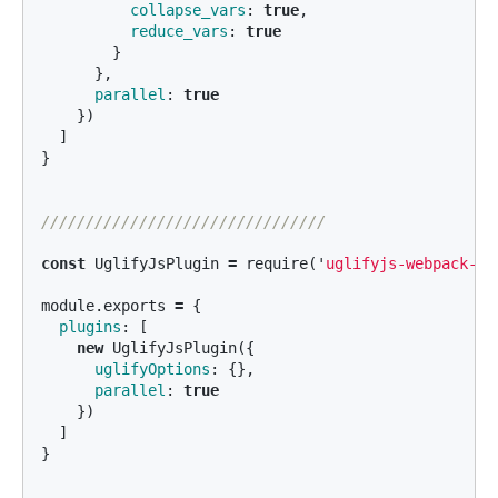
collapse_vars
:
true
,
reduce_vars
:
true
}
},
parallel
:
true
})
]
}
////////////////////////////////
const
UglifyJsPlugin
=
require
(
'
uglifyjs-webpack-pl
module
.
exports
=
{
plugins
:
[
new
UglifyJsPlugin
({
uglifyOptions
:
{},
parallel
:
true
})
]
}