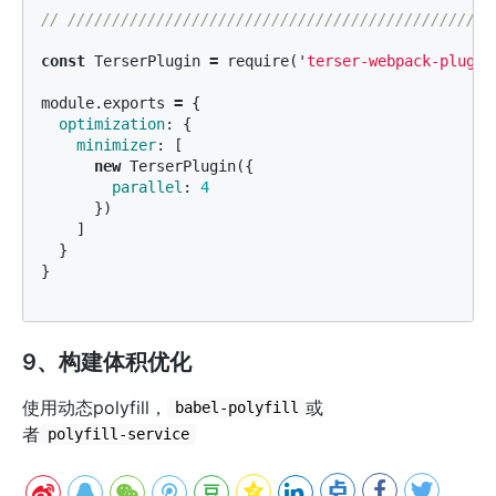
// ////////////////////////////////////////////////
const
TerserPlugin
=
require
(
'
terser-webpack-plugin
module
.
exports
=
{
optimization
:
{
minimizer
:
[
new
TerserPlugin
({
parallel
:
4
})
]
}
}
9、构建体积优化
使用动态polyfill，
或
babel-polyfill
者
polyfill-service