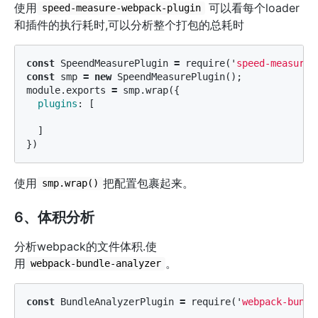
使用
可以看每个loader
speed-measure-webpack-plugin
和插件的执行耗时,可以分析整个打包的总耗时
const
SpeendMeasurePlugin
=
require
(
'
speed-measure-
const
smp
=
new
SpeendMeasurePlugin
();
module
.
exports
=
smp
.
wrap
({
plugins
:
[
]
})
使用
把配置包裹起来。
smp.wrap()
6、体积分析
分析webpack的文件体积.使
用
。
webpack-bundle-analyzer
const
BundleAnalyzerPlugin
=
require
(
'
webpack-bundl