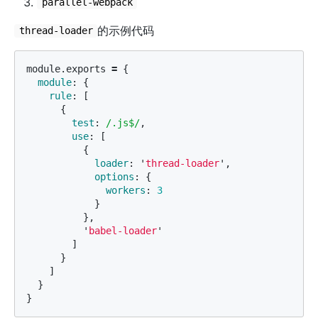
parallel-webpack
的示例代码
thread-loader
module
.
exports
=
{
module
:
{
rule
:
[
{
test
:
/.js$/
,
use
:
[
{
loader
:
'
thread-loader
'
,
options
:
{
workers
:
3
}
},
'
babel-loader
'
]
}
]
}
}