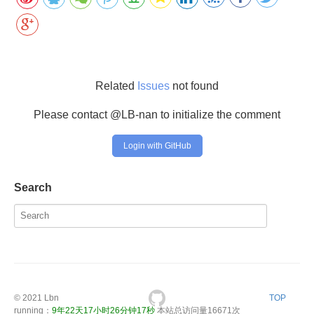
Related
Issues
not found
Please contact @LB-nan to initialize the comment
Login with GitHub
Search
© 2021
Lbn
TOP
running：
9年22天17小时26分钟17秒
本站总访问量
16671
次