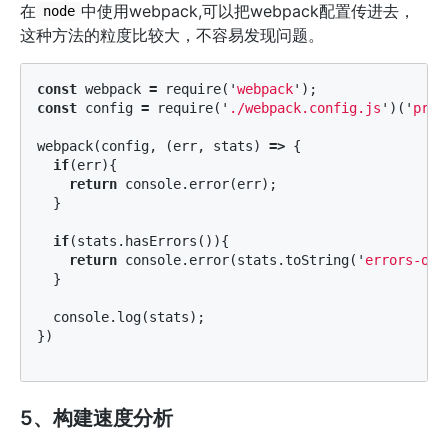
在
中使用webpack,可以把webpack配置传进去，
node
这种方法的粒度比较大，不容易发现问题。
const
webpack
=
require
(
'
webpack
'
);
const
config
=
require
(
'
./webpack.config.js
'
)(
'
prod
webpack
(
config
,
(
err
,
stats
)
=>
{
if
(
err
){
return
console
.
error
(
err
);
}
if
(
stats
.
hasErrors
()){
return
console
.
error
(
stats
.
toString
(
'
errors-onl
}
console
.
log
(
stats
);
})
5、构建速度分析