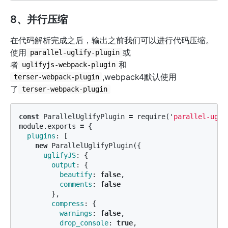
8、并行压缩
在代码解析完成之后，输出之前我们可以进行代码压缩。
使用
或
parallel-uglify-plugin
者
和
uglifyjs-webpack-plugin
,webpack4默认使用
terser-webpack-plugin
了
terser-webpack-plugin
const
ParallelUglifyPlugin
=
require
(
'
parallel-ugli
module
.
exports
=
{
plugins
:
[
new
ParallelUglifyPlugin
({
uglifyJS
:
{
output
:
{
beautify
:
false
,
comments
:
false
},
compress
:
{
warnings
:
false
,
drop_console
:
true
,