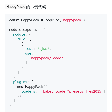
的示例代码
HappyPack
const
HappyPack
=
require
(
'
happypack
'
);
module
.
exports
=
{
module
:
{
rule
:
[
{
test
:
/.js$/
,
use
:
[
'
happypack/loader
'
]
}
]
},
plugins
:
[
new
HappyPack
({
loaders
:
[
'
babel-loader?presets[]=es2015
'
]
})
]
}