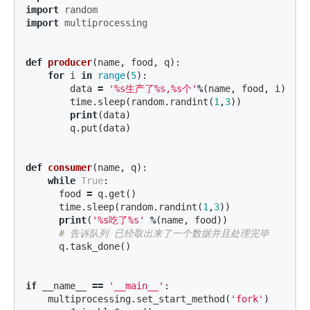
import
random
import
multiprocessing
def
producer
(
name
,
food
,
q
):
for
i
in
range
(
5
):
data
=
'%s生产了%s,%s个'
%
(
name
,
food
,
i
)
time
.
sleep
(
random
.
randint
(
1
,
3
))
print
(
data
)
q
.
put
(
data
)
def
consumer
(
name
,
q
):
while
True
:
food
=
q
.
get
()
time
.
sleep
(
random
.
randint
(
1
,
3
))
print
(
'%s吃了%s'
%
(
name
,
food
))
q
.
task_done
()
if
__name__
==
'__main__'
:
multiprocessing
.
set_start_method
(
'fork'
)