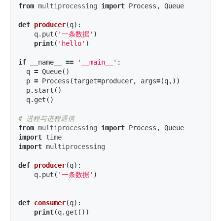
from
multiprocessing
import
Process
,
Queue
def
producer
(
q
):
q
.
put
(
'一条数据'
)
print
(
'hello'
)
if
__name__
==
'__main__'
:
q
=
Queue
()
p
=
Process
(
target
=
producer
,
args
=
(
q
,))
p
.
start
()
q
.
get
()
from
multiprocessing
import
Process
,
Queue
import
time
import
multiprocessing
def
producer
(
q
):
q
.
put
(
'一条数据'
)
def
consumer
(
q
):
print
(
q
.
get
())