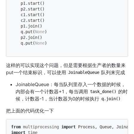
p1
.
start
()
p2
.
start
()
c1
.
start
()
c2
.
start
()
p1
.
join
()
q
.
put
(
None
)
p2
.
join
()
q
.
put
(
None
)
这样的可以实现这个问题，但是需要根据生产者的数量来
put一个结束标识，可以使用
队列来完成
JoinableQueue
JoinableQueue：每当队列里存入一个数据的时候，
内部会有一个计数器+1，每当调用
的时
task_done()
候，计数器-1，当计数器为0的时候执行
q.join()
把上面的代码优化一下
from
multiprocessing
import
Process
,
Queue
,
Joinabl
import
time