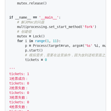
mutex
.
release
()
if
__name__
==
'__main__'
:
multiprocessing
.
set_start_method
(
'fork'
)
mutex
=
Lock
()
for
i
in
range
(
1
,
11
):
p
=
Process
(
target
=
run
,
args
=
(
'%s'
%
i
,
mute
p
.
start
()
tickets
=
0
'''

tickets: 1

1抢票成功：

tickets: 0

2抢票失败：

tickets: 0

3抢票失败：

tickets: 0

4抢票失败：
