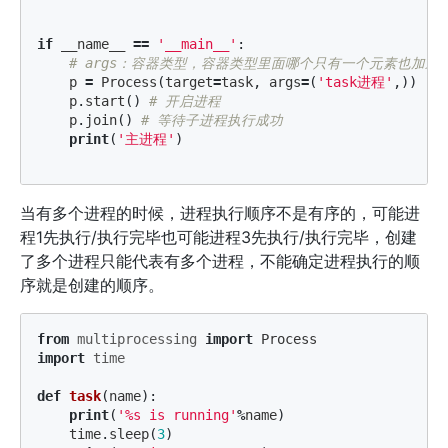
if
__name__
==
'__main__'
:
p
=
Process
(
target
=
task
,
args
=
(
'task进程'
,))
p
.
start
()
p
.
join
()
print
(
'主进程'
)
当有多个进程的时候，进程执行顺序不是有序的，可能进
程1先执行/执行完毕也可能进程3先执行/执行完毕，创建
了多个进程只能代表有多个进程，不能确定进程执行的顺
序就是创建的顺序。
from
multiprocessing
import
Process
import
time
def
task
(
name
):
print
(
'%s is running'
%
name
)
time
.
sleep
(
3
)