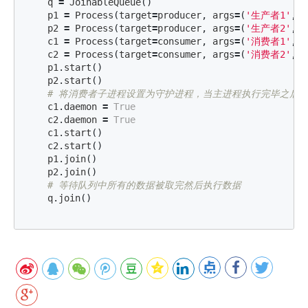
q
=
JoinableQueue
()
p1
=
Process
(
target
=
producer
,
args
=
(
'生产者1'
,
p2
=
Process
(
target
=
producer
,
args
=
(
'生产者2'
,
c1
=
Process
(
target
=
consumer
,
args
=
(
'消费者1'
,
q
c2
=
Process
(
target
=
consumer
,
args
=
(
'消费者2'
,
q
p1
.
start
()
p2
.
start
()
c1
.
daemon
=
True
c2
.
daemon
=
True
c1
.
start
()
c2
.
start
()
p1
.
join
()
p2
.
join
()
q
.
join
()