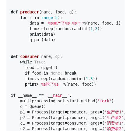
def
producer
(
name
,
food
,
q
):
for
i
in
range
(
5
):
data
=
'%s生产了%s,%s个'
%
(
name
,
food
,
i
)
time
.
sleep
(
random
.
randint
(
1
,
3
))
print
(
data
)
q
.
put
(
data
)
def
consumer
(
name
,
q
):
while
True
:
food
=
q
.
get
()
if
food
is
None
:
break
time
.
sleep
(
random
.
randint
(
1
,
3
))
print
(
'%s吃了%s'
%
(
name
,
food
))
if
__name__
==
'__main__'
:
multiprocessing
.
set_start_method
(
'fork'
)
q
=
Queue
()
p1
=
Process
(
target
=
producer
,
args
=
(
'生产者1'
,
p2
=
Process
(
target
=
producer
,
args
=
(
'生产者2'
,
c1
=
Process
(
target
=
consumer
,
args
=
(
'消费者1'
,
q
c2
=
Process
(
target
=
consumer
,
args
=
(
'消费者2'
,
q