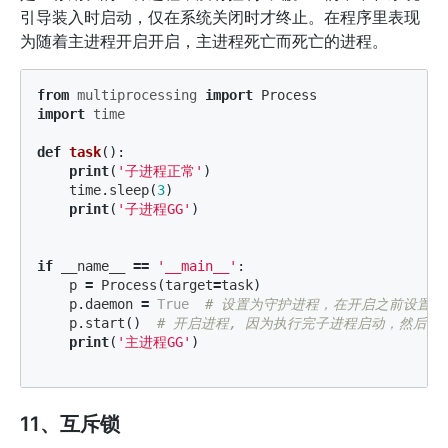
引导装入时启动，仅在系统关闭时才终止。在程序里表现
为随着主进程开启开启，主进程死亡而死亡的进程。
from
multiprocessing
import
Process
import
time
def
task
():
print
(
'子进程正常'
)
time
.
sleep
(
3
)
print
(
'子进程GG'
)
if
__name__
==
'__main__'
:
p
=
Process
(
target
=
task
)
p
.
daemon
=
True
p
.
start
()
print
(
'主进程GG'
)
11、互斥锁