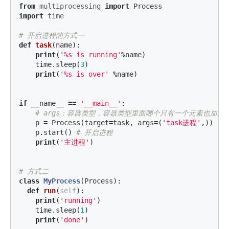
from
multiprocessing
import
Process
import
time
def
task
(
name
):
print
(
'%s is running'
%
name
)
time
.
sleep
(
3
)
print
(
'%s is over'
%
name
)
if
__name__
==
'__main__'
:
p
=
Process
(
target
=
task
,
args
=
(
'task进程'
,))
p
.
start
()
print
(
'主进程'
)
class
MyProcess
(
Process
):
def
run
(
self
):
print
(
'running'
)
time
.
sleep
(
1
)
print
(
'done'
)