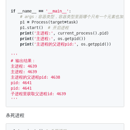
if
__name__
==
'__main__'
:
p1
=
Process
(
target
=
task
)
p1
.
start
()
print
(
'主进程:'
,
current_process
().
pid
)
print
(
'主进程:'
,
os
.
getpid
())
print
(
'主进程的父进程pid:'
,
os
.
getppid
())
'''

# 输出结果：

主进程: 4639

主进程: 4639

主进程的父进程pid: 4638

pid: 4641

pid: 4641

子进程里获取父进程id: 4639

'''
杀死进程