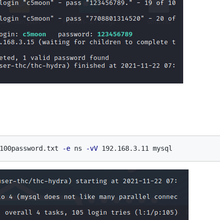
100password.txt 
-e
 ns 
-vV