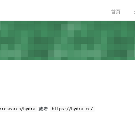
首页
。
或者
kresearch/hydra
https://hydra.cc/