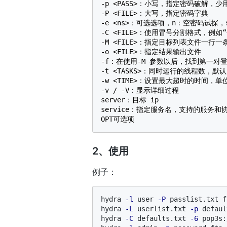
-p <PASS>：小写，指定密码破解，
-P <FILE>：大写，指定密码字典

-e <ns>：可选选项，n：空密码试探
-C <FILE>：使用冒号分割格式，例如“
-M <FILE>：指定目标列表文件一行一条
-o <FILE>：指定结果输出文件

-f：在使用-M 参数以后，找到第一对
-t <TASKS>：同时运行的线程数，默认为
-w <TIME>：设置最大超时的时间，单位
-v / -V：显示详细过程

server：目标 ip

service：指定服务名，支持的服务和协议：telnet
2、使用
例子：
hydra 
-l
 user 
-P
 passlist.txt f
hydra 
-L
 userlist.txt 
-p
 defaul
hydra 
-C
 defaults.txt 
-6
 pop3s: