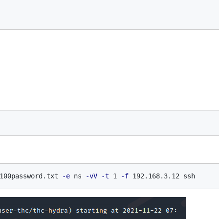
100password.txt 
-e
 ns 
-vV
-t
 1 
-f