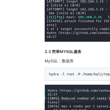
2.3 穷举MYSQL服务
MySQL：数据库
hydra 
-l
 root 
-P
 /home/kali/top