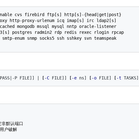
nable cvs firebird ftp[s] http[s]-{head|get|post}

oxy http-proxy-urlenum icq imap[s] irc ldap2[s]

cached mongodb mssql mysql nntp oracle-listener

3[s] postgres radmin2 rdp redis rexec rlogin rpcap

 smtp-enum snmp socks5 ssh sshkey svn teamspeak

PASS|-P FILE]] | 
[
-C
 FILE]] 
[
-e
 ns] 
[
-o
 FILE] 
[
-t
 TASKS]
定非默认端口

用户破解
