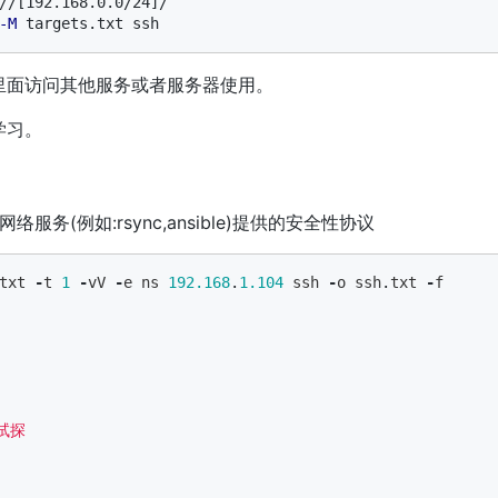
//[192.168.0.0/24]/

-M
里面访问其他服务或者服务器使用。
学习。
务(例如:rsync,ansible)提供的安全性协议
txt
-
t
1
-
vV
-
e
ns
192.168
.
1.104
ssh
-
o
ssh
.
txt
-
f
探 
