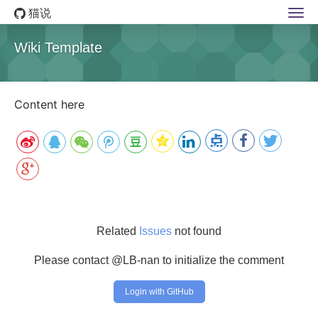
猫说
Wiki Template
Content here
Related
Issues
not found
Please contact @LB-nan to initialize the comment
Login with GitHub